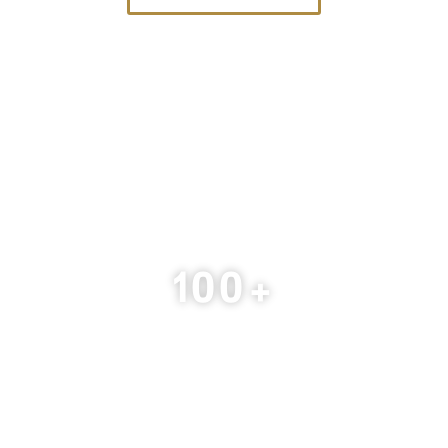
على بودكاست المجلس
الت
100
+
عضو رسمي