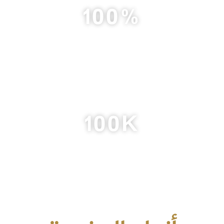
100
%
نسبة رضا الاعضاء
100
K
متابع