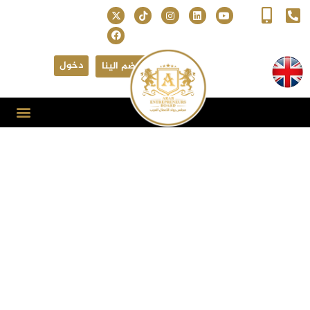
دخول
انضم الينا