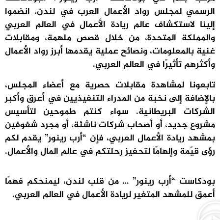
الرسمي لمجلس رواد الأعمال العرب في لندن. انضموا
إلينا لاستكشاف عالم ريادة الأعمال في العالم العربي
والمملكة المتحدة، من خلال قصص ملهمة، ومقابلات
غنية بالمعلومات، ونصائح عملية يقدمها أبرز رواد الأعمال
وأكثرهم تأثيرًا في العالم العربي.
تابعونا لمشاهدة مقابلات حصرية مع أعضاء المجلس،
بالإضافة إلى نخبة من المدراء التنفيذيين في أعرق وأكبر
الشركات البريطانية. سواء كنتم طموحين لتأسيس
مشروع جديد، أو أصحاب شركات ناشئة، أو مجرد شغوفين
بمشهد ريادة الأعمال العربي، فإن “أرب رينور” يقدم لكم
رؤى قيّمة وإلهامًا لتحفيز رحلتكم في عالم المال والأعمال.
بودكاست “أرب رينور” … من قلب لندن، ليمنحكم فهمًا
أعمق للمشهد المتغير لريادة الأعمال في العالم العربي.