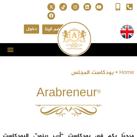
دخول
انضم الينا
Home
»
بودكاست المجلس
Arabreneur
®
مرحبًا بكم في بودكاست “أرب رينور”، البودكاست