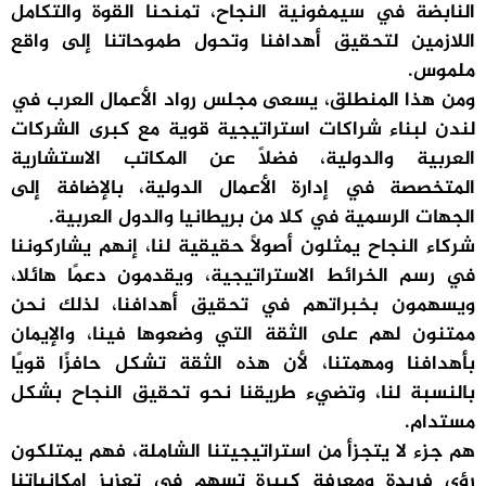
النابضة في سيمفونية النجاح، تمنحنا القوة والتكامل
اللازمين لتحقيق أهدافنا وتحول طموحاتنا إلى واقع
ملموس.
ومن هذا المنطلق، يسعى مجلس رواد الأعمال العرب في
لندن لبناء شراكات استراتيجية قوية مع كبرى الشركات
العربية والدولية، فضلًا عن المكاتب الاستشارية
المتخصصة في إدارة الأعمال الدولية، بالإضافة إلى
الجهات الرسمية في كلا من بريطانيا والدول العربية.
شركاء النجاح يمثلون أصولًا حقيقية لنا، إنهم يشاركوننا
في رسم الخرائط الاستراتيجية، ويقدمون دعمًا هائلا،
ويسهمون بخبراتهم في تحقيق أهدافنا، لذلك نحن
ممتنون لهم على الثقة التي وضعوها فينا، والإيمان
بأهدافنا ومهمتنا، لأن هذه الثقة تشكل حافزًا قويًا
بالنسبة لنا، وتضيء طريقنا نحو تحقيق النجاح بشكل
مستدام.
هم جزء لا يتجزأ من استراتيجيتنا الشاملة، فهم يمتلكون
رؤى فريدة ومعرفة كبيرة تسهم في تعزيز إمكانياتنا