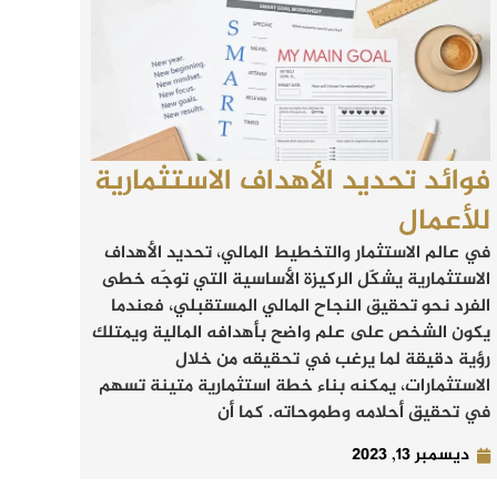
فوائد تحديد الأهداف الاستثمارية
للأعمال
في عالم الاستثمار والتخطيط المالي، تحديد الأهداف
الاستثمارية يشكّل الركيزة الأساسية التي توجّه خطى
الفرد نحو تحقيق النجاح المالي المستقبلي، فعندما
يكون الشخص على علم واضح بأهدافه المالية ويمتلك
رؤية دقيقة لما يرغب في تحقيقه من خلال
الاستثمارات، يمكنه بناء خطة استثمارية متينة تسهم
في تحقيق أحلامه وطموحاته. كما أن
ديسمبر 13, 2023