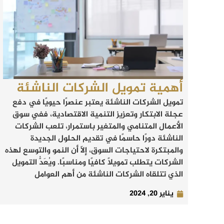
أهمية تمويل الشركات الناشئة
تمويل الشركات الناشئة يعتبر عنصرًا حيويًا في دفع
عجلة الابتكار وتعزيز التنمية الاقتصادية، ففي سوق
الأعمال المتنامي والمتغير باستمرار، تلعب الشركات
الناشئة دورًا حاسمًا في تقديم الحلول الجديدة
والمبتكرة لاحتياجات السوق، إلّا أن النمو والتوسع لهذه
الشركات يتطلب تمويلًا كافيًا ومناسبًا. ويُعَدُّ التمويل
الذي تتلقاه الشركات الناشئة من أهم العوامل
يناير 20, 2024