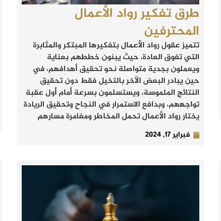
طرق تفكير رواد الأعمال
المحترفين
تتميز عقول رواد الأعمال بتفكيرها المبتكر والمثابرة
التي تفوق العادة، حيث يبنون خططهم بعناية
ويعملون بجدية متواصلة نحو تحقيق أهدافهم، في
حين يبادر البعض الآخر بالتخيل فقط دون تحقيق
النتائج الملموسة، ويستسلمون بسرعة أمام أول عقبة
تواجههم، وبدافع الاستمرار في النجاح وتحقيق الريادة
يختار رواد الأعمال تحمل المخاطر ومغامرة مسارهم
فبراير 17, 2024