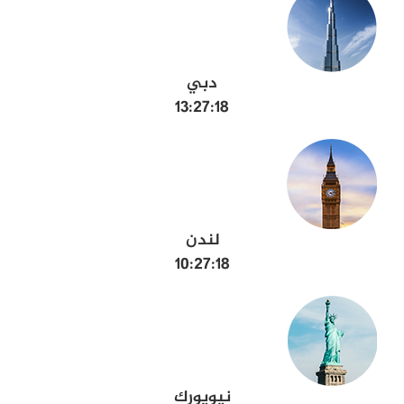
دبي
13:27:19
لندن
10:27:19
نيويورك