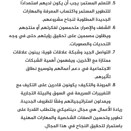
التعلم المستمر:
يجب أن يكون لديهم استعدادًا
للتطوير المستمر واكتساب المعرفة والمهارات
الجديدة المطلوبة لنجاح مشروعهم.
الشغف والإصرار:
متحمسون لفكرتهم أو منتجهم
ويظلون مصممين على تحقيق رؤيتهم حتى في وجه
التحديات والصعوبات.
التواصل الجيد وشبكة علاقات قوية:
يبنون علاقات
ممتازة مع الآخرين، ويفهمون أهمية الشبكات
الاجتماعية في دعم أعمالهم وتوسيع نطاق
تأثيرهم.
المرونة والتكيف:
يكونون قادرين على التكيف مع
التغييرات السريعة في السوق والبيئة التجارية
ويعدلون استراتيجياتهم وفقًا للظروف الجديدة.
ريادة الأعمال هي مجال ديناميكي وتتطلب القدرة على
تطوير وتحسين الصفات الشخصية والمهارات المهنية
باستمرار لتحقيق النجاح في هذا المجال.