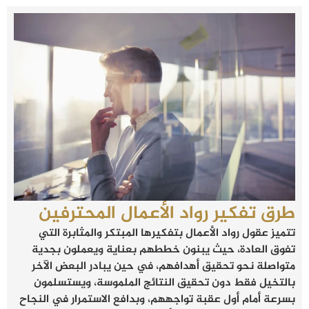
طرق تفكير رواد الأعمال المحترفين
تتميز عقول رواد الأعمال بتفكيرها المبتكر والمثابرة التي
تفوق العادة، حيث يبنون خططهم بعناية ويعملون بجدية
متواصلة نحو تحقيق أهدافهم، في حين يبادر البعض الآخر
بالتخيل فقط دون تحقيق النتائج الملموسة، ويستسلمون
بسرعة أمام أول عقبة تواجههم، وبدافع الاستمرار في النجاح