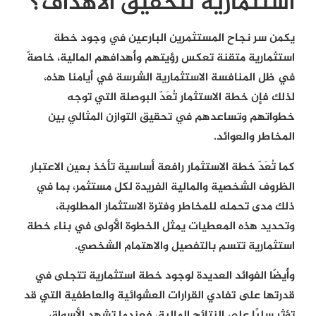
استثمارية لتحقيق الأهداف؟
يكمن سر نجاح المستثمرين البارعين في وجود خطة
استثمارية متقنة تعكس رؤيتهم وأهدافهم المالية، خاصةً
في ظل المنافسة الاستثمارية الشرسة في أيامنا هذه،
لذلك فإن خطة الاستثمار تُعَدّ البوصلة التي توجه
خطواتهم وتساعدهم في تحقيق التوازن المثالي بين
المخاطر والعوائد.
كما تُعَدّ خطة الاستثمار رافعة أساسية تأخذ بعين الاعتبار
الظروف الشخصية والمالية الفريدة لكل مستثمر، بما في
ذلك مدى تحمله للمخاطر وفترة الاستثمار المطلوبة،
وتحديد هذه المعطيات يمثل الخطوة الأولى في بناء خطة
استثمارية تتسم بالتفصيل والاهتمام الشخصي.
وأيضًا الفوائد العديدة لوجود خطة استثمارية تتجلى في
قدرتها على تفادي القرارات العشوائية والعاطفية التي قد
تؤثر سلبًا على النتائج المالية، فعندما تشهد الأسواق