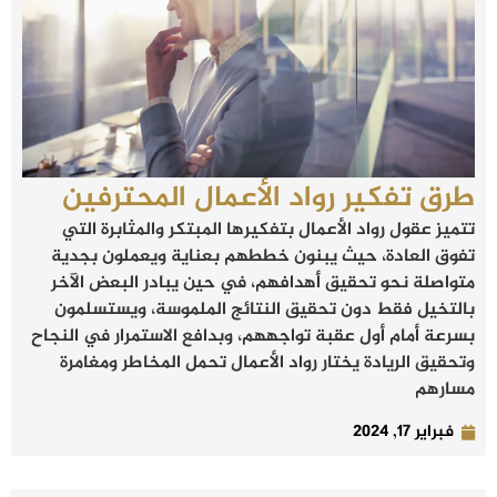
طرق تفكير رواد الأعمال المحترفين
تتميز عقول رواد الأعمال بتفكيرها المبتكر والمثابرة التي
تفوق العادة، حيث يبنون خططهم بعناية ويعملون بجدية
متواصلة نحو تحقيق أهدافهم، في حين يبادر البعض الآخر
بالتخيل فقط دون تحقيق النتائج الملموسة، ويستسلمون
بسرعة أمام أول عقبة تواجههم، وبدافع الاستمرار في النجاح
وتحقيق الريادة يختار رواد الأعمال تحمل المخاطر ومغامرة
مسارهم
فبراير 17, 2024