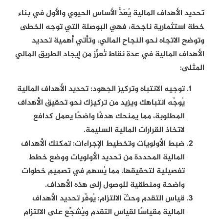
تحديد الأهداف المالية يُعَدُّ الأساس الحيوي والأول في بناء
خطة استثمارية ناجحة، فهي البوصلة التي توجه الخطى
وتوضح الاتجاه نحو النجاح المالي، وتأتي أهمية تحديد
الأهداف المالية في عدة نقاط تُعزِّز من إيجاد الطريق المالي
المثلى:
توجيه الانتباه وتركيز الجهود:
تحديد الأهداف المالية
يُوجِّه انتباهك ويزيد من تركيزك نحو تحقيق الأهداف
المطلوبة، مما يمنحك هدفًا واضحًا يعمل كدافع
لاتخاذ القرارات المالية السليمة.
ضبط الأولويات وتخطيط الإجراءات:
تمكنك الأهداف
المالية المحددة من تحديد الأولويات ووضع خطط
تفصيلية لتحقيقها، مما يُسهم في تصميم خطوات
واضحة ومنطقية للوصول إلى هذه الأهداف.
قياس التقدم وحثّ الالتزام:
يُوفِّر تحديد الأهداف
المالية مقياسًا لقياس التقدم ويُشجِّع على الالتزام