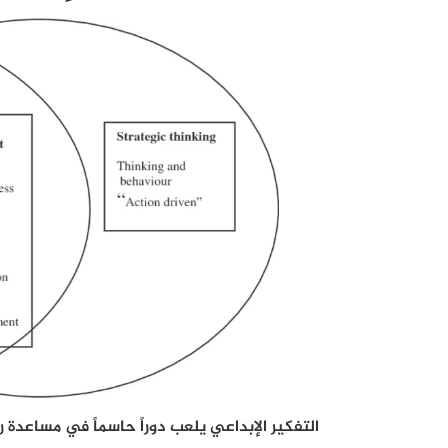
التفكير الإبداعي يلعب دوراً حاسماً في مساعدة 