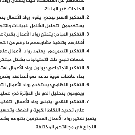
خدماتهم عن المنافسة، حيث يسعى رواد ال
الحاجات غير الملباة.
التفكير الاستراتيجي
:
يقوم رواد الأعمال بت
يستخدمون التحليل الشامل للبيانات والاتجا
التفكير المبادر
:
يتمتع رواد الأعمال بقدرة 
أفكارهم وتنفيذ مشاريعهم بالرغم من التح
التفكير التصميمي
:
يعتمد رواد الأعمال على
خدمات تلبي تلك الاحتياجات بشكل مبتكر و
التفكير الاجتماعي
:
يولون رواد الأعمال اهت
بناء علاقات قوية تدعم نمو أعمالهم وتعزز
التفكير النظامي
:
يستخدم رواد الأعمال الت
ويقومون بتحليل العوامل المؤثرة في عملياته
التفكير النقدي
:
يتبنى رواد الأعمال التفك
على تحديد النقاط القوية والضعف وتحسين
يتميز تفكير رواد الأعمال المحترفين بتنوعه وشمو
النجاح في مجالاتهم المختلفة.