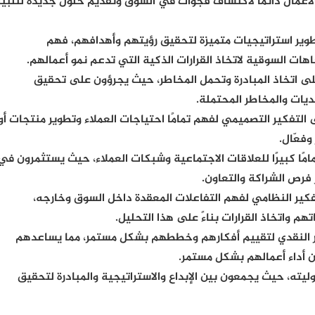
أعمال دائمًا لاكتشاف فجوات في السوق وتقديم حلول جديدة لتلبي
طوير استراتيجيات متميزة لتحقيق رؤيتهم وأهدافهم، فهم
هات السوقية لاتخاذ القرارات الذكية التي تدعم نمو أعمالهم.
على اتخاذ المبادرة وتحمل المخاطر، حيث يجرؤون على تحقيق
ديات والمخاطر المحتملة.
 التفكير التصميمي لفهم تمامًا احتياجات العملاء وتطوير منتجات أو
فعّال.
مامًا كبيرًا للعلاقات الاجتماعية وشبكات العملاء، حيث يستثمرون في
 فرص الشراكة والتعاون.
فكير النظامي لفهم التفاعلات المعقدة داخل السوق وخارجه،
م واتخاذ القرارات بناءً على هذا التحليل.
ير النقدي لتقييم أفكارهم وخططهم بشكل مستمر، مما يساعدهم
 أداء أعمالهم بشكل مستمر.
ليته، حيث يجمعون بين الإبداع والاستراتيجية والمبادرة لتحقيق