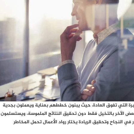
ثابرة التي تفوق العادة، حيث يبنون خططهم بعناية ويعملون بجدية
عض الآخر بالتخيل فقط دون تحقيق النتائج الملموسة، ويستسلمون
في النجاح وتحقيق الريادة يختار رواد الأعمال تحمل المخاطر