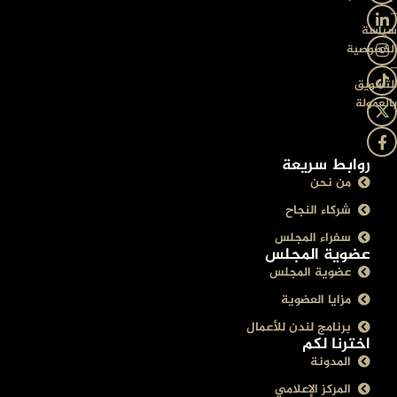
–
سياسة
الخصوصية
–
التسويق
بالعمولة
روابط سريعة
من نحن
شركاء النجاح
سفراء المجلس
عضوية المجلس
عضوية المجلس
مزايا العضوية
برنامج لندن للأعمال
اخترنا لكم
المدونة
المركز الإعلامي